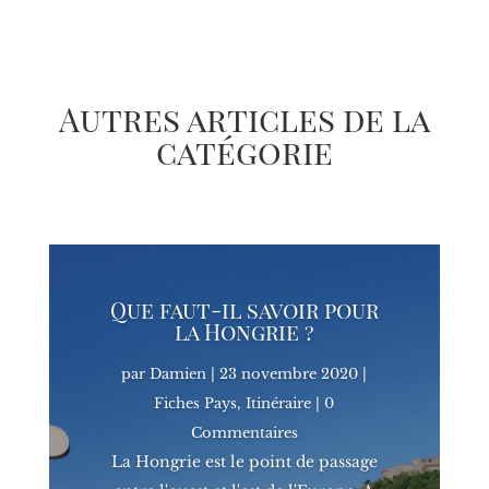
Autres articles de la
catégorie
Que faut-il savoir pour
la Hongrie ?
par
Damien
|
23 novembre 2020
|
Fiches Pays
,
Itinéraire
| 0
Commentaires
La Hongrie est le point de passage